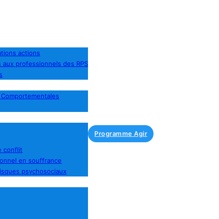
tions actions
s aux professionnels des RPS
s
t Comportementales
Programme Agir
 conflit
sonnel en souffrance
risques psychosociaux