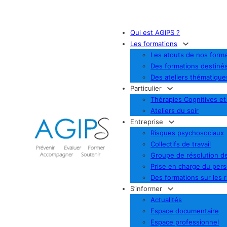
Qui est AGIPS ?
Les formations
Les atouts de nos forma
Des formations destiné
Des ateliers thématique
Particulier
Thérapies Cognitives e
Ateliers du soir
Entreprise
Risques psychosociaux
Collectifs de travail
Groupe de résolution de
Prise en charge du per
Des formations sur les 
S’informer
Actualités
Espace documentaire
Espace professionnel