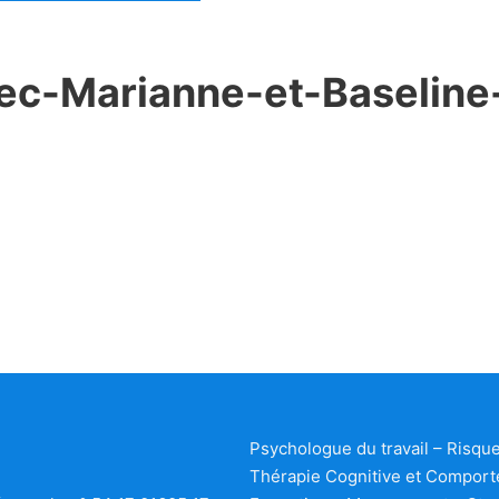
vec-Marianne-et-Baseli
Psychologue du travail – Risqu
Thérapie Cognitive et Comport