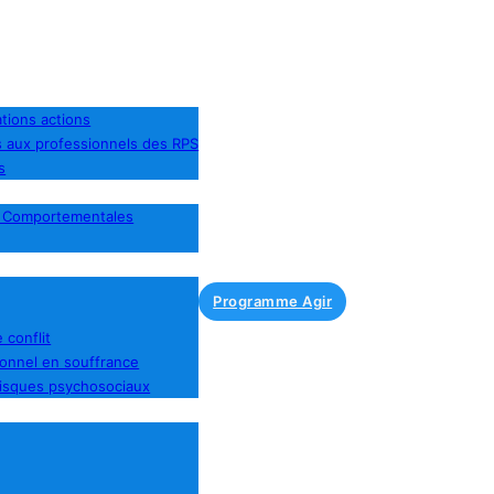
tions actions
s aux professionnels des RPS
s
t Comportementales
Programme Agir
 conflit
sonnel en souffrance
risques psychosociaux