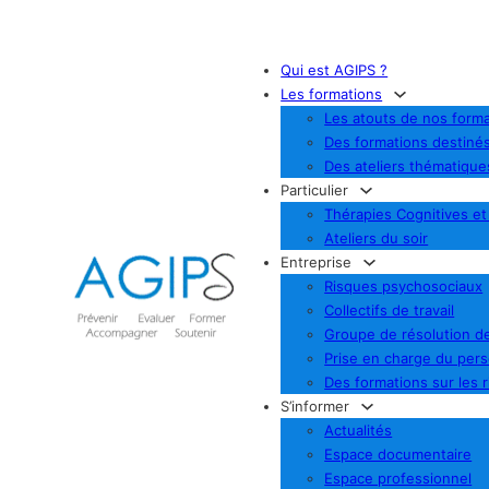
Qui est AGIPS ?
Les formations
Les atouts de nos forma
Des formations destiné
Des ateliers thématique
Particulier
Thérapies Cognitives e
Ateliers du soir
Entreprise
Risques psychosociaux
Collectifs de travail
Groupe de résolution de
Prise en charge du per
Des formations sur les 
S’informer
Actualités
Espace documentaire
Espace professionnel