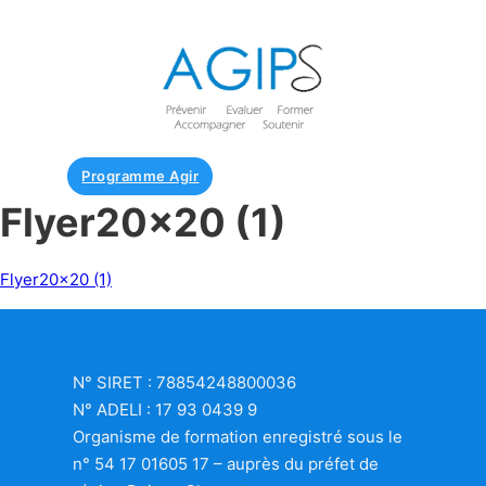
Programme Agir
Flyer20x20 (1)
Flyer20x20 (1)
N° SIRET : 78854248800036
N° ADELI : 17 93 0439 9
Organisme de formation enregistré sous le
n° 54 17 01605 17 – auprès du préfet de